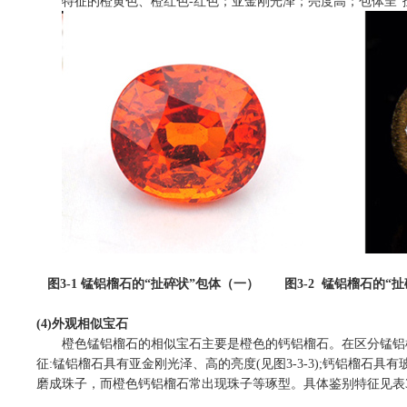
特征的橙黄色、橙红色
-
红色；亚金刚光泽；亮度高；包体呈
“
图
3-1
锰铝榴石的
“
扯碎状
”
包体（一）
图
3-2
锰铝榴石的
“
扯
(4)
外观相似宝石
橙色锰铝榴石的相似宝石主要是橙色的钙铝榴石。在区分锰铝
征
:
锰铝榴石具有亚金刚光泽、高的亮度
(
见图
3-3-3);
钙铝榴石具有
磨成珠子，而橙色钙铝榴石常出现珠子等琢型。具体鉴别特征见表