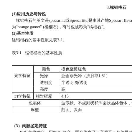
3.
锰铝榴石
(1)
应用历史与传说
锰铝榴石的英文是
spessarine
或
Spessartite,
是由其产地
Spessart Bava
为“
orange gamet" (
橙榴石
)
，有时也被称为
“
橘榴石
”
。
(2)
基本性质
锰铝榴石的基本性质见表
3-1
。
表
3-1
锰铝榴石的基本性质
颜色
橙色至橙红色
光学特征
光泽
亚金刚光泽（折射率
1.81
）
透明度
半透明
-
微透明
亮度
高
力学特征
相对密度
4.15
包裹体
波浪状、不规则状和浑圆状晶体包体，
琢型
刻面、弧面
（
3
）肉眼鉴定特征