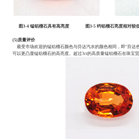
图
3-4
锰铝榴石具有高亮度
图
3-5
钙铝榴石亮度相对较
(5)
质量评价
最受市场欢迎的锰铝榴石颜色与芬达汽水的颜色相同，即“芬达
可以更凸显锰铝榴石的高亮度。超过
3ct
的高质量锰铝榴石在珠宝