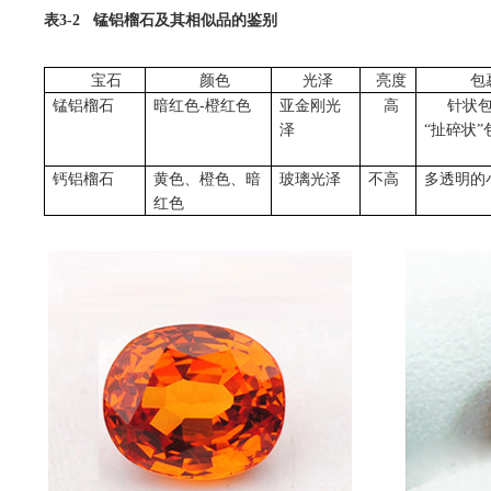
表
3-2
锰铝榴石及其相似品的鉴别
宝石
颜色
光泽
亮度
包
锰铝榴石
暗红色
-
橙红色
亚金刚光
高
针状
泽
“扯碎状”
钙铝榴石
黄色、橙色、暗
玻璃光泽
不高
多透明的
红色