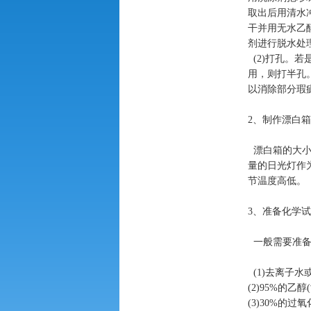
取出后用清水
干并用无水乙
剂进行脱水处
(2)
打孔。若
用，则打半孔
以消除部分瑕
2
、制作漂白箱
漂白箱的大
量的日光灯作
节温度高低。
3
、准备化学试
一般需要准
(1)
去离子水
(2)95%
的乙醇
(
(3)30%
的过氧