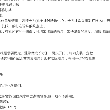
冲洗几遍，晾
醇作脱水
理。
是作串项链用，则打全孔
(
孔要通过珍珠中心，全孔通常采用对打技术
)
；若
。孔眼一般打在珍珠的坑点上，
疵，打孔还有利于漂白，可增加漂白的深度、加快漂白的速度、缩短漂白
小根据需要而定。通常做成长方形，两头开门，箱内安装一定数
为加热用的光源
.
前内放温度计观察实际温度，并用开灯的数量调
剂
备以下化学试剂。
或蒸馏水
(
因自来水中含杂质较多
,
故一般不予采用
)
。
酒精
)
。
化氢
(H2O2).