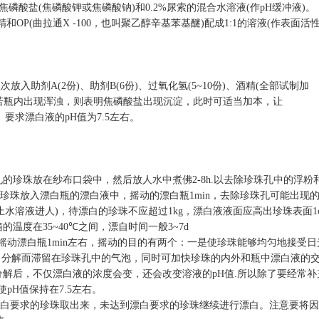
焦磷酸盐
(
焦磷酸钾或焦磷酸钠
)
和
0.2%
尿索的混合水溶液
(
作
pH
缓冲液
)
。
精和
OP(
曲拉通
X -100
，也叫聚乙醇辛基苯基醚
)
配成
1:1
的溶液
(
作表面活
依次放入助剂
A(2
份
)
、助剂
B(6
份
)
、过氧化氢
(5~10
份
)
、酒精
(
全部试制加
若瓶内出现浑浊，则表明焦磷酸盐出现沉淀，此时可适当加本，让
。要求漂白液的
pH
值为
7.5
左右。
孔的珍珠放在纱布口袋中，然后放人水中煮佛
2-8h.
以去除珍珠孔中的浮粉
珍珠放入漂白瓶的漂白液中，摇动的漂白瓶
1min
，去除珍珠孔可能出现
止水溶液进人
)
，待漂白的珍珠不应超过
1kg
，漂白液液面应高出珍珠表面
1
箱的温度在
35~40℃
之间，漂自时间一般
3~7d
摇动漂白瓶
1min
左右，摇动的目的有两个：一是使珍珠能够均匀地接受日
）分解而滞留在珍珠孔中的气泡，同时可加快珍珠的内外和瓶中漂白液的
分解后，不仅漂白液的浓度会变，还会改变溶液的
pH
值
.
所以除了要经常补
使
pH
值保持在
7.5
左右。
白要求的珍珠取出来，未达到漂白要求的珍珠继续进行漂白。注意要将因