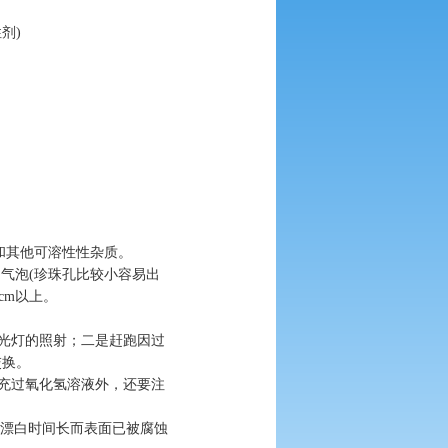
性剂
)
和其他可溶性性杂质。
的气泡
(
珍珠孔比较小容易出
cm
以上。
光灯的照射；二是赶跑因过
交换。
充过氧化氢溶液外，还要注
漂白时间长而表面已被腐蚀