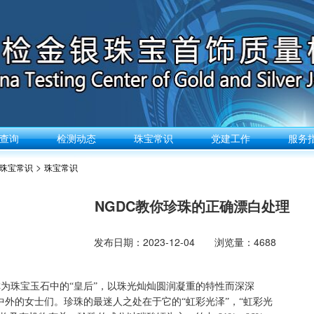
查询
检测动态
珠宝常识
党建工作
服务
>
珠宝常识
珠宝常识
NGDC教你珍珠的正确漂白处理
发布日期：2023-12-04 浏览量：4688
称为珠宝玉石中的
“
皇后
”
，以珠光灿灿圆润凝重的特性而深深
中外的女士们。珍珠的最迷人之处在于它的“虹彩光泽”，“虹彩光