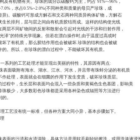
结构及有机物有关。珍珠的成分以碳酸钙为主，约占
91%~-96%
，
~7.0%
，水占
0.5%~2.0%(
不同种类和质量的母贝产珍珠，成
差异
)
。碳酸钙可形成方解石和文石两种同质异构体矿物，方解石
状生长排列，层与层之间由有机质胶结而成。这样的结构使光线
在两层不同矿物间的反射和散射会引起对光线的干涉和衍射作用，
彩光泽”的特殊光学现象。但若在漂白操作时
,
由于温度过高或时
破坏了有机质，那么胶结作用也会被破坏
.
珍珠的结构也会被破
许的。所以，在珍珠的漂白过程中，不能破坏其有机质。
过一系列的工艺处理才能呈现出美丽的特性，其原因有两点
:
珠表面吸附有海水、湖水、江水、河水，并且带有珠蚌分泌的有机质
不作处理，表面就会在细菌的作用下发生变质，破坏珍珠质层。
的过程中，生长层和表面均会混入一些杂质和黄褐色生色基团，影响美
珍珠极少，大多数彩色珍珠都是采用各种染色或辐照等方法进行
到的。
处理工艺没有统一标准，但各种方案大同小异，基本步骤如下。
理
。
珠表面的污渍和水渍清除，具体方法是用软毛刷轻轻擦洗，或用洗涤液浸