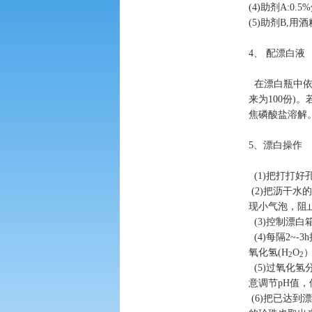
(4)
助剂
A:0.5%
(5)
助剂
B,
用酒
4
、 配漂白液
在漂白瓶中
来为
100
份
)
。
焦磷酸盐溶解
5
、漂白操作
(1)
把打打好
(2)
把沥干水的
现小气泡，阻
(3)
控制漂白
(4)
每隔
2~-3h
氧化氢
(H
O
2
2
(5)
过氧化氢
意调节
pH
值，
(6)
把已达到漂