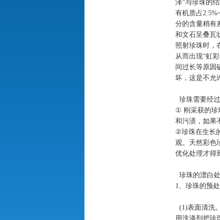
泽”与珍珠的
有机质占
2.5%
分的含量稍有
和文石呈叠瓦
照射珍珠时，
从而出现“虹
间过长等原因
坏，这是不允
珍珠需要经
①
刚采获的珍
和污渍，如果
②
珍珠在生长
观。天然彩色
优化处理才得
珍珠的漂白
1
、珍珠的预处
(1)
表面清洗
用洗涤剂把珍