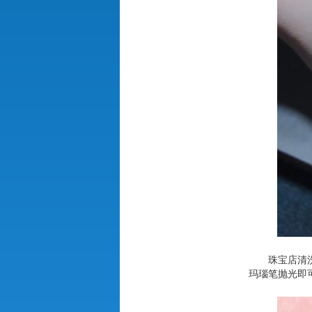
珠宝店清
玛瑙笔抛光即